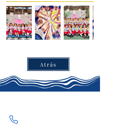
Atrás
Teléfonos
Área Académica:
3052889268