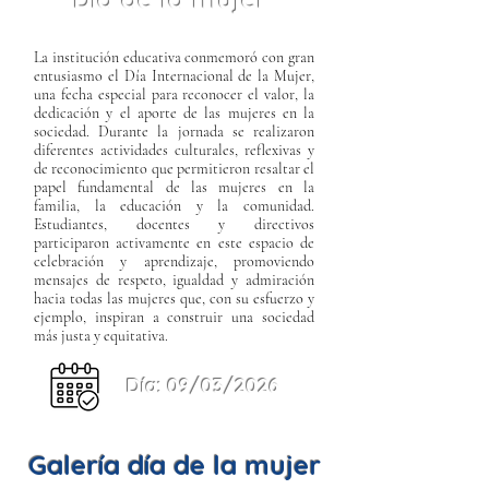
La institución educativa conmemoró con gran
entusiasmo el Día Internacional de la Mujer,
una fecha especial para reconocer el valor, la
dedicación y el aporte de las mujeres en la
sociedad. Durante la jornada se realizaron
diferentes actividades culturales, reflexivas y
de reconocimiento que permitieron resaltar el
papel fundamental de las mujeres en la
familia, la educación y la comunidad.
Estudiantes, docentes y directivos
participaron activamente en este espacio de
celebración y aprendizaje, promoviendo
mensajes de respeto, igualdad y admiración
hacia todas las mujeres que, con su esfuerzo y
ejemplo, inspiran a construir una sociedad
más justa y equitativa.
Día: 09/03/2026
Galería día de la mujer