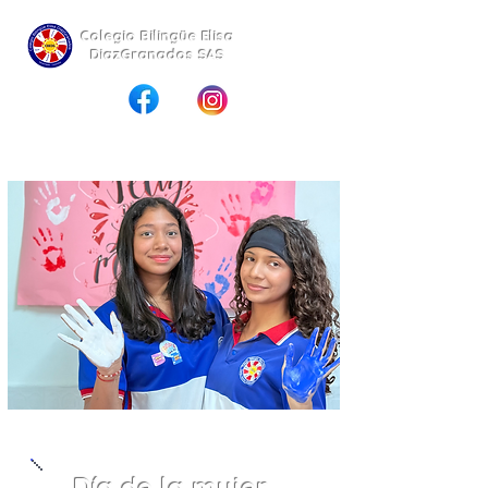
Colegio
Bilingüe
Elisa
DiazGranados SAS
Día de la mujer