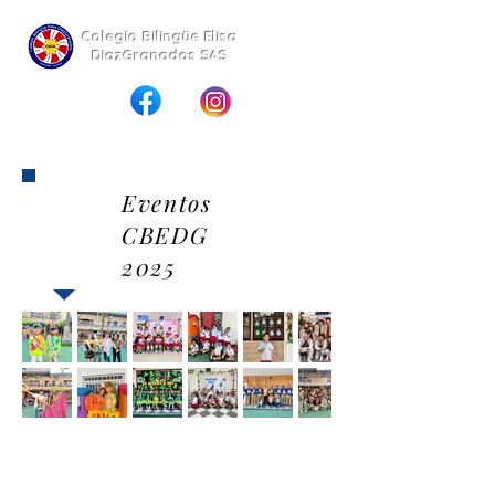
Colegio
Bilingüe
Elisa
DiazGranados SAS
Eventos
CBEDG
2025